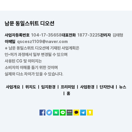
남문 동일스위트 디오션
사업자등록번호
104-17-35658
대표전화
1877-3225
관리자
김태형
이메일
qscesz1109@naver.com
※ 남문 동일스위트 디오션에 기재된 사업계획은
인•허가 과정에서 일부 변경될 수 있으며
사용된 CG 및 이미지는
소비자의 이해를 돕기 위한 것이며
실제와 다소 차이가 있을 수 있습니다.
사업개요 ㅣ
위치도 ㅣ
입지환경 ㅣ
프리미엄 ㅣ
사업환경 ㅣ
단지안내 ㅣ
뉴스
ㅣ
홈