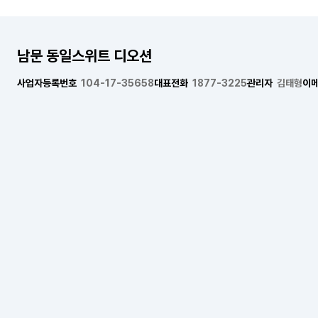
남문 동일스위트 디오션
사업자등록번호
104-17-35658
대표전화
1877-3225
관리자
김태형
이