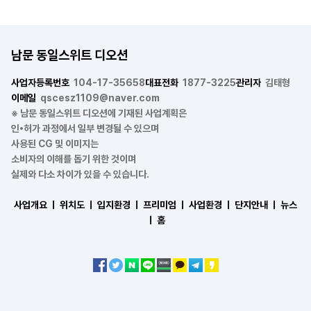
남문 동일스위트 디오션
사업자등록번호
104-17-35658
대표전화
1877-3225
관리자
김태형
이메일
qscesz1109@naver.com
※ 남문 동일스위트 디오션에 기재된 사업계획은
인•허가 과정에서 일부 변경될 수 있으며
사용된 CG 및 이미지는
소비자의 이해를 돕기 위한 것이며
실제와 다소 차이가 있을 수 있습니다.
사업개요 ㅣ
위치도 ㅣ
입지환경 ㅣ
프리미엄 ㅣ
사업환경 ㅣ
단지안내 ㅣ
뉴스
ㅣ
홈