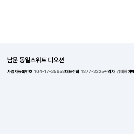
남문 동일스위트 디오션
사업자등록번호
104-17-35658
대표전화
1877-3225
관리자
김태형
이