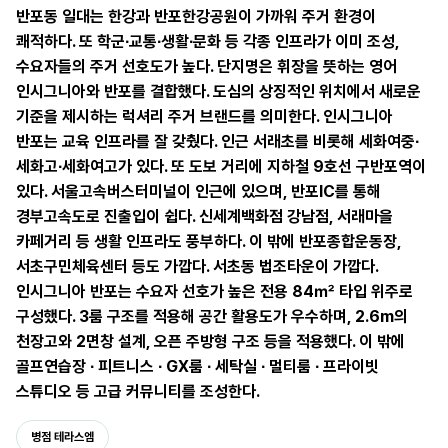
반포동 일대는 한강과 반포한강공원이 가까워 주거 환경이
쾌적하다. 또 학군∙교통∙생활∙문화 등 각종 인프라가 이미 조성,
수요자들의 주거 선호도가 높다. 단지명은 휘장을 뜻하는 영어
인시그니아와 반포를 결합했다. 도심의 상징적인 위치에서 새로운
기준을 제시하는 럭셔리 주거 브랜드를 의미한다. 인시그니아
반포는 교육 인프라를 잘 갖췄다. 인근 서래초를 비롯해 세화여중∙
세화고∙세화여고가 있다. 또 도보 거리에 지하철 9호선 구반포역이
있다. 서울고속버스터미널이 인근에 있으며, 반포IC를 통해
경부고속도로 진출입이 쉽다. 신세계백화점 강남점, 서래마을
카페거리 등 생활 인프라도 풍부하다. 이 밖에 반포종합운동장,
서초구민체육센터 등도 가깝다. 서초동 법조타운이 가깝다.
인시그니아 반포는 수요자 선호가 높은 전용 84㎡ 타입 위주로
구성했다. 3룸 구조를 적용해 공간 활용도가 우수하며, 2.6m의
천장고와 2면창 설계, 오픈 주방형 구조 등을 적용했다. 이 밖에
골프연습장 ∙ 피트니스 ∙ GX룸 ∙ 세탁실 ∙ 멀티룸 ∙ 프라이빗
스튜디오 등 고급 커뮤니티를 조성한다.
병점 테라스엠